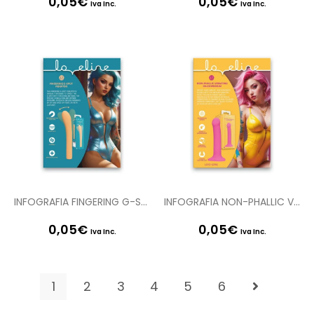
0,05
€
0,05
€
Iva Inc.
Iva Inc.
INFOGRAFIA FINGERING G-SPOT VIBRATOR LOVE122ORN EN PUMPED
INFOGRAFIA NON-PHALLIC VIBRATING DILDO LOVE112PNK EN LOVELINE
0,05
€
0,05
€
Iva Inc.
Iva Inc.
1
2
3
4
5
6