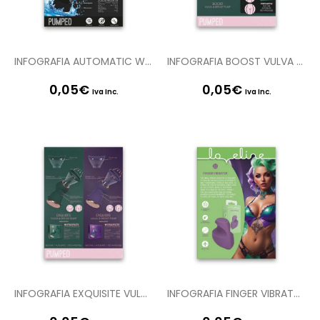
INFOGRAFIA AUTOMATIC WATERPROOF PUMP PMP056BLK – PMP056MBL EN PUMPED
INFOGRAFIA BOOST VULVA AND BREAST PUMP PMP048PNK EN PUMPED
0,05
€
0,05
€
Iva Inc.
Iva Inc.
INFOGRAFIA EXQUISITE VULVA AND BREAST PUMP PMP049GRN – PMP049PUR EN PUMPED
INFOGRAFIA FINGER VIBRATOR MYSTIC LOVE114PUR EN LOVELINE