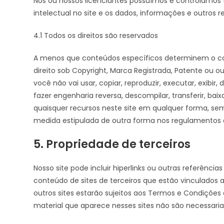
Nós ou nossos licenciantes possuímos e controlamos to
intelectual no site e os dados, informações e outros re
4.1 Todos os direitos são reservados
A menos que conteúdos específicos determinem o con
direito sob Copyright, Marca Registrada, Patente ou out
você não vai usar, copiar, reproduzir, executar, exibir, 
fazer engenharia reversa, descompilar, transferir, baix
quaisquer recursos neste site em qualquer forma, se
medida estipulada de outra forma nos regulamentos da
5. Propriedade de terceiros
Nosso site pode incluir hiperlinks ou outras referênci
conteúdo de sites de terceiros que estão vinculados a 
outros sites estarão sujeitos aos Termos e Condições a
material que aparece nesses sites não são necessar