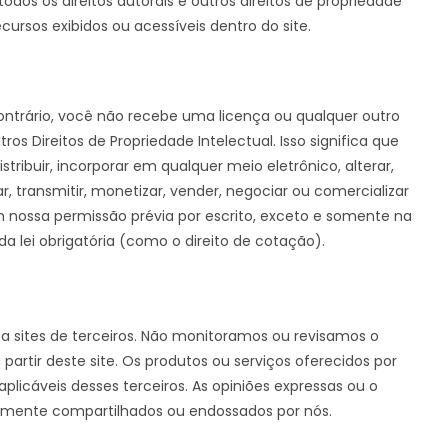
dos os direitos autorais e outros direitos de propriedade
cursos exibidos ou acessíveis dentro do site.
trário, você não recebe uma licença ou qualquer outro
ros Direitos de Propriedade Intelectual. Isso significa que
distribuir, incorporar em qualquer meio eletrônico, alterar,
ar, transmitir, monetizar, vender, negociar ou comercializar
m nossa permissão prévia por escrito, exceto e somente na
 lei obrigatória (como o direito de cotação).
as a sites de terceiros. Não monitoramos ou revisamos o
partir deste site. Os produtos ou serviços oferecidos por
plicáveis desses terceiros. As opiniões expressas ou o
iamente compartilhados ou endossados por nós.