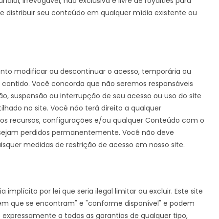
al, irrevogável, não exclusiva e livre de royalties para
ir e distribuir seu conteúdo em qualquer mídia existente ou
ento modificar ou descontinuar o acesso, temporária ou
e contido. Você concorda que não seremos responsáveis
ão, suspensão ou interrupção de seu acesso ou uso do site
hado no site. Você não terá direito a qualquer
 recursos, configurações e/ou qualquer Conteúdo com o
r sejam perdidos permanentemente. Você não deve
uaisquer medidas de restrição de acesso em nosso site.
mplícita por lei que seria ilegal limitar ou excluir. Este site
o em que se encontram" e "conforme disponível" e podem
s expressamente a todas as garantias de qualquer tipo,