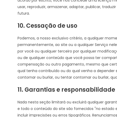
acordo por escrito, você nos concede uma licença mundi
usar, reproduzir, armazenar, adaptar, publicar, traduz
futura.
10. Cessação de uso
Podemos, a nosso exclusivo critério, a qualquer mom
permanentemente, ao site ou a qualquer Serviço nel
por você ou qualquer terceiro por qualquer modificaç
ou de qualquer conteúdo que você possa ter compartil
compensação ou outro pagamento, mesmo que certos
qual tenha contribuído ou do qual venha a depende
contornar ou burlar, ou tentar contornar ou burlar, q
11. Garantias e responsabilidade
Nada nesta seção limitará ou excluirá qualquer garantia i
e todo o conteúdo do site são fornecidos "no estad
incluir imprecisões ou erros tipográficos. Renunciamo