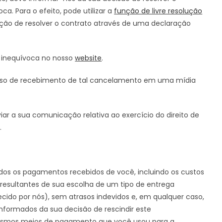
. Para o efeito, pode utilizar a
função de livre resolução
tenção de resolver o contrato através de uma declaração
 inequívoca no nosso
website
.
viso de recebimento de tal cancelamento em uma mídia
ar a sua comunicação relativa ao exercício do direito de
.
odos os pagamentos recebidos de você, incluindo os custos
esultantes de sua escolha de um tipo de entrega
ecido por nós), sem atrasos indevidos e, em qualquer caso,
informados da sua decisão de rescindir este
mesmos meios de pagamento que você usou para a