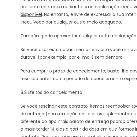
presente contrato mediante uma declaração inequívoca
disponível
. No entanto, é livre de expressar a sua in
inequívoca por qualquer outro meio adequado.
Também pode apresentar qualquer outra declaração
Se você usar esta opção, iremos enviar a você um a
durável (por exemplo, por e-mail) sem demora.
Para cumprir o prazo de cancelamento, basta-lhe envi
rescisão antes que o período de cancelamento expire
8.2 Efeitos do cancelamento
Se você rescindir este contrato, iremos reembolsar t
de entrega (com exceção dos custos suplementares r
diferente do tipo mais barato de entrega padrão ofer
o mais tardar 14 dias a partir da data em que formos 
contrato. Realizaremos esse reembolso usando os 