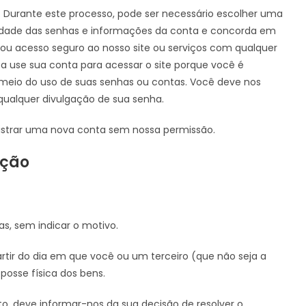
. Durante este processo, pode ser necessário escolher uma
lidade das senhas e informações da conta e concorda em
ou acesso seguro ao nosso site ou serviços com qualquer
a use sua conta para acessar o site porque você é
 meio do uso de suas senhas ou contas. Você deve nos
ualquer divulgação de sua senha.
istrar uma nova conta sem nossa permissão.
ução
as, sem indicar o motivo.
rtir do dia em que você ou um terceiro (que não seja a
posse física dos bens.
ato, deve informar-nos da sua decisão de resolver o