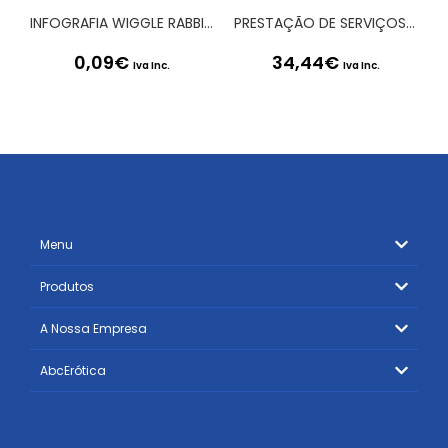
INFOGRAFIA WIGGLE RABBIT VIBRATOR LOVE120BLU EN LOVELINE
PRESTAÇÃO DE SERVIÇOS – DOMÍNIO .PT
0,09
€
34,44
€
Iva Inc.
Iva Inc.
Menu
Produtos
A Nossa Empresa
AbcErótica