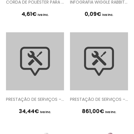
CORDA DE POLIÉSTER PARA BONDAGE 32.8 FT /10 M ROSA OUCH!
INFOGRAFIA WIGGLE RABBIT VIBRATOR LOVE120BLU EN LOVELINE
4,61
€
0,09
€
Iva Inc.
Iva Inc.
PRESTAÇÃO DE SERVIÇOS – DOMÍNIO .PT
PRESTAÇÃO DE SERVIÇOS – PACK DE ASSISTÊNCIA À PLATAFORMA SMRGEST
34,44
€
861,00
€
Iva Inc.
Iva Inc.