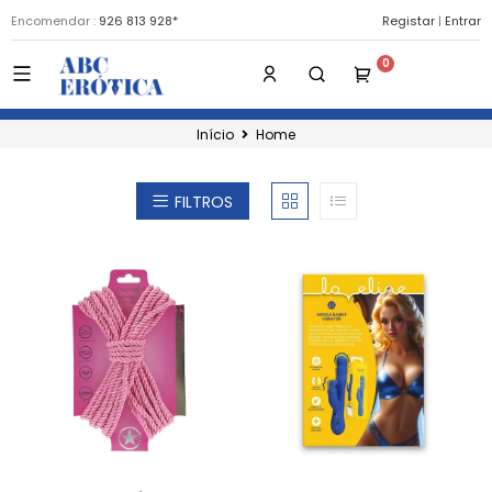
Encomendar :
926 813 928*
Registar
|
Entrar
Início
Home
FILTROS