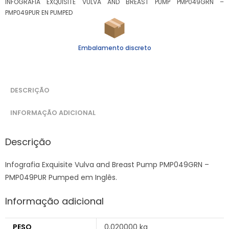
INFOGRAFIA EXQUISITE VULVA AND BREAST PUMP PMP049GRN –
PMP049PUR EN PUMPED
Embalamento discreto
DESCRIÇÃO
INFORMAÇÃO ADICIONAL
Descrição
Infografia Exquisite Vulva and Breast Pump PMP049GRN –
PMP049PUR Pumped em Inglês.
Informação adicional
PESO
0,020000 kg