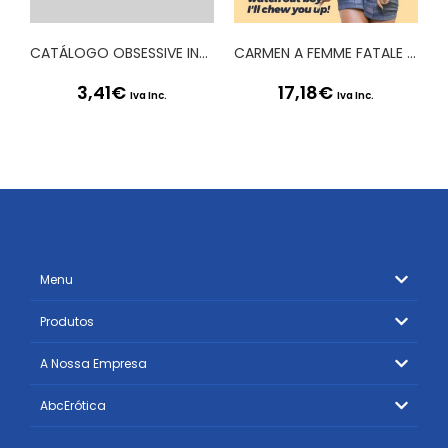
CATÁLOGO OBSESSIVE INVERNO 2020
CARMEN A FEMME FATALE BONECA INSUFLÁVEL MULATA CRUSHIOUS
3,41
€
17,18
€
Iva Inc.
Iva Inc.
Menu
Produtos
A Nossa Empresa
AbcErótica