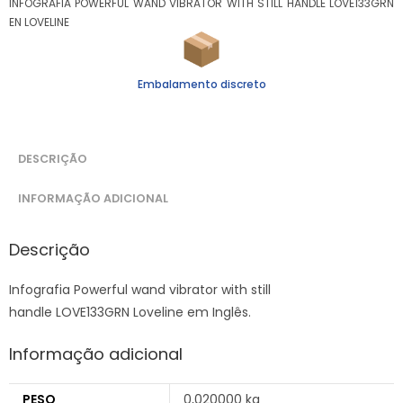
INFOGRAFIA POWERFUL WAND VIBRATOR WITH STILL HANDLE LOVE133GRN
EN LOVELINE
Embalamento discreto
DESCRIÇÃO
INFORMAÇÃO ADICIONAL
Descrição
Infografia Powerful wand vibrator with still
handle LOVE133GRN Loveline em Inglês.
Informação adicional
PESO
0,020000 kg