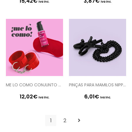
15,42
€
3,87
€
Iva Inc.
Iva Inc.
ME LO COMO CONJUNTO DE ALGEMAS DE VELCRO + VENDA ACETINADA E LUBRIFICANTE BEIJÁVEL DE MORANGO CRUSHIOUS
PINÇAS PARA MAMILOS NIPPLE CHAIN CLAMPS CRUSHIOUS
12,02
€
6,01
€
Iva Inc.
Iva Inc.
1
2