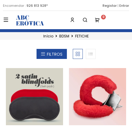
Encomendar :
926 813 928*
Registar
|
Entrar
Início
BDSM
FETICHE
FILTROS