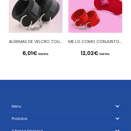
ALGEMAS DE VELCRO TOUGH LOVE COM CORRENTE DE 40CM EXTRA CRUSHIOUS PRETAS
ME LO COMO CONJUNTO DE ALGEMAS DE VELCRO + VENDA ACETINADA E LUBRIFICANTE BEIJÁVEL DE MORANGO CRUSHIOUS
6,01
€
12,02
€
Iva Inc.
Iva Inc.
Menu
Produtos
A Nossa Empresa