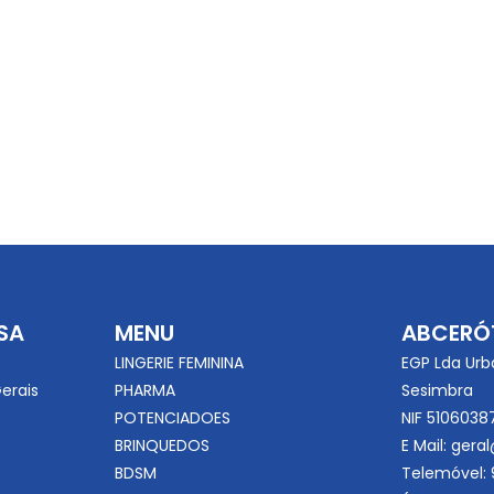
SA
MENU
ABCERÓ
LINGERIE FEMININA
EGP Lda Urb
erais
PHARMA
Sesimbra
POTENCIADOES
NIF 5106038
BRINQUEDOS
E Mail:
geral
BDSM
Telemóvel: