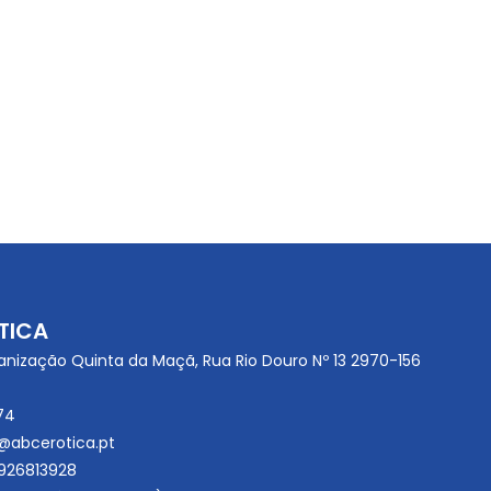
TICA
anização Quinta da Maçã, Rua Rio Douro Nº 13 2970-156
74
@abcerotica.pt
926813928