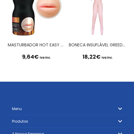
MASTURBADOR HOT EASY RIDER BOCA
BONECA INSUFLÁVEL GREEDY GILF
9,64
€
18,22
€
Iva Inc.
Iva Inc.
Menu
Produtos
A Nossa Empresa