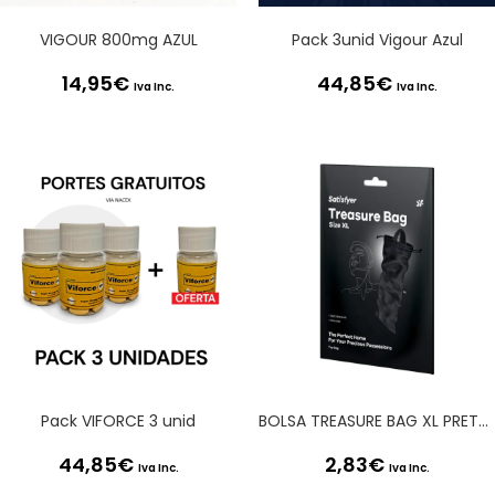
VIGOUR 800mg AZUL
Pack 3unid Vigour Azul
14,95
€
44,85
€
Iva Inc.
Iva Inc.
Pack VIFORCE 3 unid
BOLSA TREASURE BAG XL PRETA SATISFYER
44,85
€
2,83
€
Iva Inc.
Iva Inc.