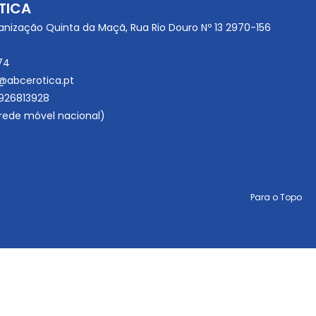
TICA
anização Quinta da Maçã, Rua Rio Douro Nº 13 2970-156
74
@abcerotica.pt
926813928
ede móvel nacional)
Para o Topo