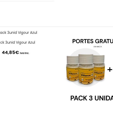
ck 3unid Vigour Azul
44,85
€
Iva Inc.