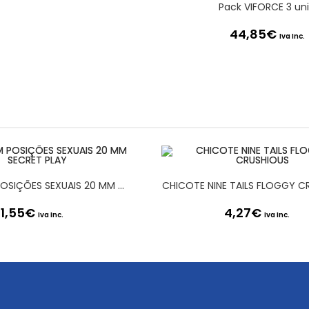
Pack VIFORCE 3 un
44,85
€
Iva Inc.
DADO COM POSIÇÕES SEXUAIS 20 MM SECRET PLAY
CHICOTE NINE TAILS FLOGGY C
1,55
€
4,27
€
Iva Inc.
Iva Inc.