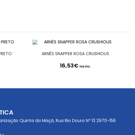
PRETO
ARNÊS SNAPPER ROSA CRUSHIOUS
16,53
€
Iva Inc.
TICA
anização Quinta da Maçã, Rua Rio Douro Nº 13 2970-156