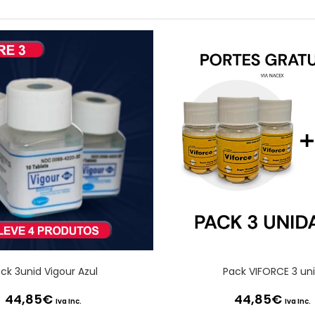
ck 3unid Vigour Azul
Pack VIFORCE 3 un
44,85
€
44,85
€
Iva Inc.
Iva Inc.