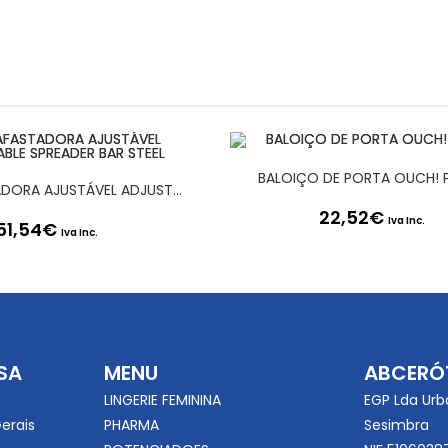
BALOIÇO DE PORTA OUCH! 
BARRA AFASTADORA AJUSTÁVEL ADJUSTABLE SPREADER BAR STEEL
22,52
€
Iva Inc.
51,54
€
Iva Inc.
SA
MENU
ABCERÓ
LINGERIE FEMININA
EGP Lda Urb
erais
PHARMA
Sesimbra