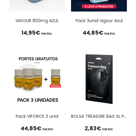
VIGOUR 800mg AZUL
Pack 3unid Vigour Azul
14,95
€
44,85
€
Iva Inc.
Iva Inc.
Pack VIFORCE 3 unid
BOLSA TREASURE BAG XL PRETA SATISFYER
44,85
€
2,83
€
Iva Inc.
Iva Inc.