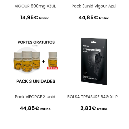
VIGOUR 800mg AZUL
Pack 3unid Vigour Azul
14,95
€
44,85
€
Iva Inc.
Iva Inc.
Pack VIFORCE 3 unid
BOLSA TREASURE BAG XL PRETA SATISFYER
44,85
€
2,83
€
Iva Inc.
Iva Inc.