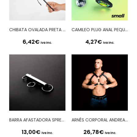
CHIBATA OVALADA PRETA SECRET PLAY
CAMILEO PLUG ANAL PEQUENO COM 4 JOIAS INTERCAMBIÁVEIS CRUSHIOUS
6,42
€
4,27
€
Iva Inc.
Iva Inc.
BARRA AFASTADORA SPREADER TRUSS BAR 6 STEEL
ARNÊS CORPORAL ANDREAS OUCH!
13,00
€
26,78
€
Iva Inc.
Iva Inc.