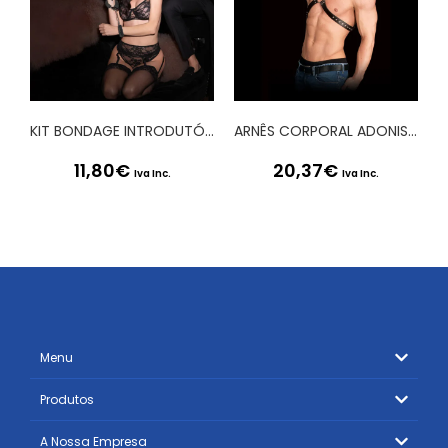
KIT BONDAGE INTRODUTÓRIO 3 PRETO OUCH!
ARNÊS CORPORAL ADONIS OUCH!
11,80
€
20,37
€
Iva Inc.
Iva Inc.
Menu
Produtos
A Nossa Empresa