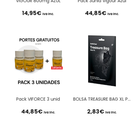
VIGOUR 800mg AZUL
Pack 3unid Vigour Azul
14,95
€
44,85
€
Iva Inc.
Iva Inc.
Pack VIFORCE 3 unid
BOLSA TREASURE BAG XL PRETA SATISFYER
44,85
€
2,83
€
Iva Inc.
Iva Inc.