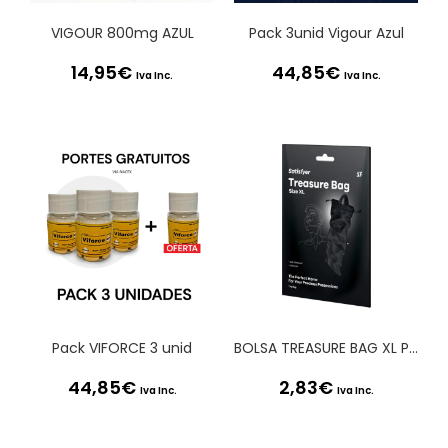
VIGOUR 800mg AZUL
Pack 3unid Vigour Azul
14,95
€
44,85
€
Iva Inc.
Iva Inc.
Pack VIFORCE 3 unid
BOLSA TREASURE BAG XL PRETA SATISFYER
44,85
€
2,83
€
Iva Inc.
Iva Inc.