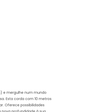
os) e mergulhe num mundo
esa. Esta corda com 10 metros
r. Oferece possibilidades
uma nova profundidade à sua