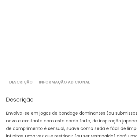
DESCRIÇÃO
INFORMAÇÃO ADICIONAL
Descrição
Envolva-se em jogos de bondage dominantes (ou submiss
novo e excitante com esta corda forte, de inspiração japon
de comprimento é sensual, suave como seda e fácil de limpa
infinitas, uma vez que restringir (ou ser restringido) dará 