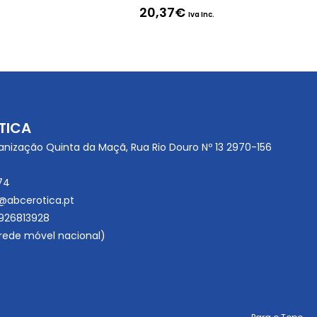
20,37
€
Iva Inc.
TICA
anização Quinta da Maçã, Rua Rio Douro Nº 13 2970-156
74
@abcerotica.pt
926813928
ede móvel nacional)