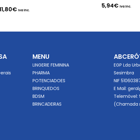
5,94
€
Iva Inc.
11,80
€
Iva Inc.
SA
MENU
ABCERÓ
LINGERIE FEMININA
EGP Lda Urb
erais
PHARMA
Sesimbra
POTENCIADOES
NIF 5106038
BRINQUEDOS
E Mail:
geral
BDSM
Telemóvel:
BRINCADEIRAS
(Chamada r