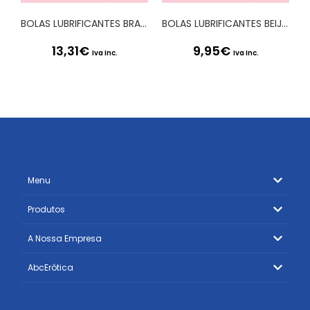
BOLAS LUBRIFICANTES BRAZILIAN BALLS SHOCK EFEITO VIBRADOR 6 x 4GR
BOLAS LUBRIFICANTES BEIJÁVEIS BRAZILIAN BALLS MULTISABORES 6 x 4GR
13,31
€
9,95
€
Iva Inc.
Iva Inc.
Menu
Produtos
A Nossa Empresa
AbcErótica