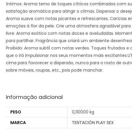
íntimos: Aroma terno de toques cítricos combinados com suav
satisfação aromática para atingir o clímax. Dispersar o desej
Aroma suave com notas picantes e refrescantes. Carícias en
emoções à flor da pele. Crie uma atmosfera agradável para
livre: Aroma exótico com notas doces e aveludadas. Moment
para partilhar. Fragrância que criará um ambiente desenfrea
Proibido: Aroma subtil com notas verdes. Toques frutados e a
que o irá impulsionar nos seus momentos mais excitantes.UTI
cima para favorecer a dispersão, nunca para o rosto de out
sobre móveis, roupas, etc., pois pode manchar.
Informação adicional
PESO
0,110000 kg
MARCA
TENTACIÓN PLAY SEX