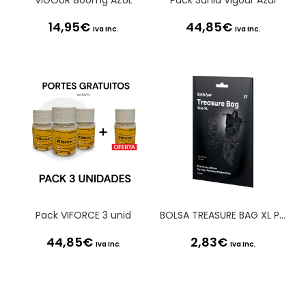
VIGOUR 800mg AZUL
Pack 3unid Vigour Azul
14,95
€
44,85
€
Iva Inc.
Iva Inc.
Pack VIFORCE 3 unid
BOLSA TREASURE BAG XL PRETA SATISFYER
44,85
€
2,83
€
Iva Inc.
Iva Inc.