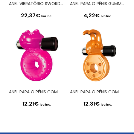
ANEL VIBRATÓRIO SWORDSMAN SATISFYER VERDE
ANEL PARA O PÉNIS GUMMY RING GRANDE
22,37
€
4,22
€
Iva Inc.
Iva Inc.
ANEL PARA O PÉNIS COM VIBRAÇÃO SEX PLEASE! MISHA ROSA
ANEL PARA O PÉNIS COM VIBRAÇÃO SEX PLEASE! BAXTER LARANJA
12,21
€
12,31
€
Iva Inc.
Iva Inc.