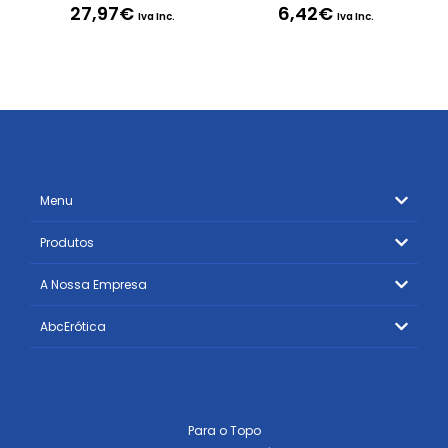
27,97
€
6,42
€
Iva Inc.
Iva Inc.
Menu
Produtos
A Nossa Empresa
AbcErótica
Para o Topo