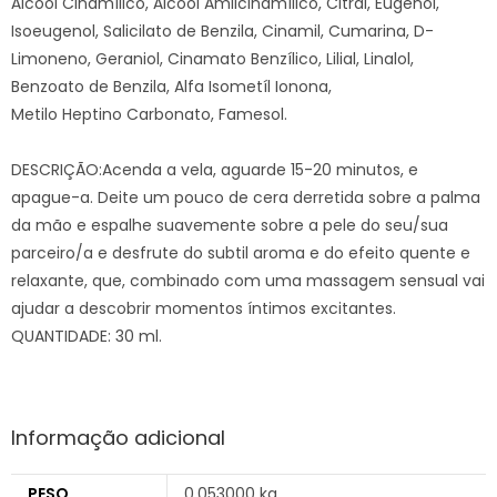
Álcool Cinamílico, Álcool Amilcinamílico, Citral, Eugenol,
Isoeugenol, Salicilato de Benzila, Cinamil, Cumarina, D-
Limoneno, Geraniol, Cinamato Benzílico, Lilial, Linalol,
Benzoato de Benzila, Alfa Isometíl Ionona,
Metilo Heptino Carbonato, Famesol.
DESCRIÇÃO:Acenda a vela, aguarde 15-20 minutos, e
apague-a. Deite um pouco de cera derretida sobre a palma
da mão e espalhe suavemente sobre a pele do seu/sua
parceiro/a e desfrute do subtil aroma e do efeito quente e
relaxante, que, combinado com uma massagem sensual vai
ajudar a descobrir momentos íntimos excitantes.
QUANTIDADE: 30 ml.
Informação adicional
PESO
0,053000 kg