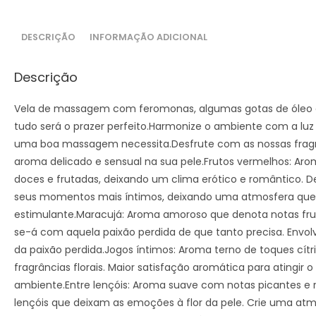
DESCRIÇÃO
INFORMAÇÃO ADICIONAL
Descrição
Vela de massagem com feromonas, algumas gotas de óleo 
tudo será o prazer perfeito.Harmonize o ambiente com a luz 
uma boa massagem necessita.Desfrute com as nossas frag
aroma delicado e sensual na sua pele.Frutos vermelhos: Ar
doces e frutadas, deixando um clima erótico e romântico. 
seus momentos mais íntimos, deixando uma atmosfera que
estimulante.Maracujá: Aroma amoroso que denota notas frut
se-á com aquela paixão perdida de que tanto precisa. Env
da paixão perdida.Jogos íntimos: Aroma terno de toques cí
fragrâncias florais. Maior satisfação aromática para atingir o
ambiente.Entre lençóis: Aroma suave com notas picantes e r
lençóis que deixam as emoções à flor da pele. Crie uma at