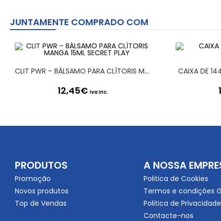
JUNTAMENTE COMPRADO COM
CLIT PWR – BÁLSAMO PARA CLÍTORIS MANGA 15ML SECRET PLAY
CAIXA DE 14
12,45
€
Iva Inc.
PRODUTOS
A NOSSA EMPRE
Promoção
Politica de Cookies
Novos produtos
Termos e condições G
Top de Vendas
Politica de Privacidade
Contacte-nos