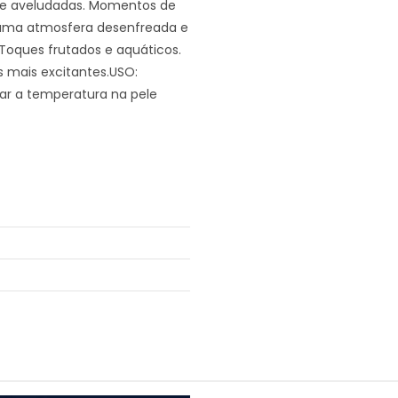
s e aveludadas. Momentos de
rá uma atmosfera desenfreada e
 Toques frutados e aquáticos.
s mais excitantes.USO:
car a temperatura na pele