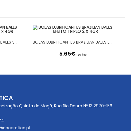
BOLAS LUBRIFICANTES BRAZILIAN BALLS SHOCK EFEITO VIBRADOR 6 x 4GR
BOLAS LUBRIFICANTES BRAZILIAN BALLS EFEITO TRIPLO 2 X 4GR
5,65
€
Iva Inc.
TICA
anização Quinta da Maçã, Rua Rio Douro Nº 13 2970-156
74
@abcerotica.pt