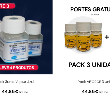
ck 3unid Vigour Azul
Pack VIFORCE 3 un
44,85
€
44,85
€
Iva Inc.
Iva Inc.