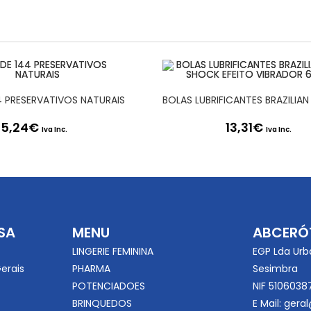
4 PRESERVATIVOS NATURAIS
15,24
€
13,31
€
Iva Inc.
Iva Inc.
SA
MENU
ABCERÓ
LINGERIE FEMININA
EGP Lda Urb
erais
PHARMA
Sesimbra
POTENCIADOES
NIF 5106038
BRINQUEDOS
E Mail:
geral