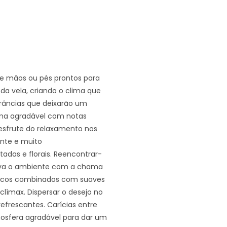
e mãos ou pés prontos para
da vela, criando o clima que
râncias que deixarão um
oma agradável com notas
Desfrute do relaxamento nos
nte e muito
adas e florais. Reencontrar-
olva o ambiente com a chama
tricos combinados com suaves
 clímax. Dispersar o desejo no
efrescantes. Carícias entre
mosfera agradável para dar um