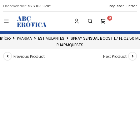
Encomendar :
926 813 928*
Registar
|
Entrar
Início
PHARMA
ESTIMULANTES
SPRAY SENSUAL BOOST 1.7 FL OZ 50 ML
PHARMQUESTS
Previous Product
Next Product