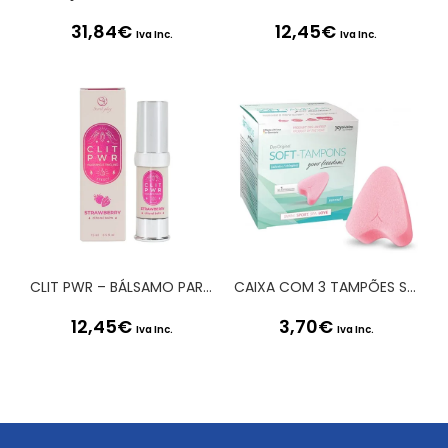
31,84
€
12,45
€
Iva Inc.
Iva Inc.
CLIT PWR – BÁLSAMO PARA CLÍTORIS DE MORANGO 15ML SECRET PLAY
CAIXA COM 3 TAMPÕES SOFT-TAMPONS NORMAL
12,45
€
3,70
€
Iva Inc.
Iva Inc.