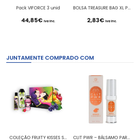
Pack VIFORCE 3 unid
BOLSA TREASURE BAG XL PRETA SATISFYER
44,85
€
2,83
€
Iva Inc.
Iva Inc.
JUNTAMENTE COMPRADO COM
COLEÇÃO FRUITY KISSES SHUNGA
CLIT PWR – BÁLSAMO PARA CLÍTORIS MANGA 15ML SECRET PLAY