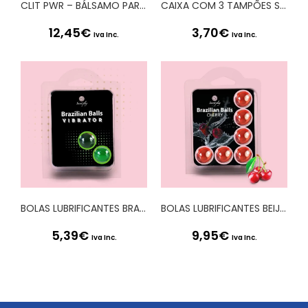
CLIT PWR – BÁLSAMO PARA O CLÍTORIS DE COCO 15ML SECRET PLAY
CAIXA COM 3 TAMPÕES SOFT-TAMPONS NORMAL
12,45
€
3,70
€
Iva Inc.
Iva Inc.
BOLAS LUBRIFICANTES BRAZILIAN BALLS SHOCK EFEITO VIBRADOR 2 x 4GR
BOLAS LUBRIFICANTES BEIJÁVEIS BRAZILIAN BALLS SABOR A CEREJA 6 x 4GR
5,39
€
9,95
€
Iva Inc.
Iva Inc.