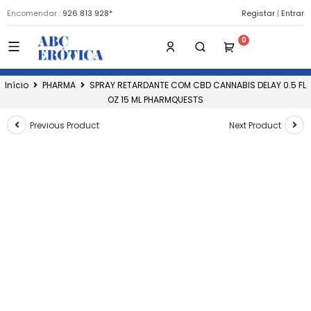
Encomendar :
926 813 928*
Registar
|
Entrar
Início
PHARMA
SPRAY RETARDANTE COM CBD CANNABIS DELAY 0.5 FL
OZ 15 ML PHARMQUESTS
Previous Product
Next Product