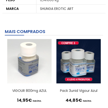
PESO
0,141000 kg
MARCA
SHUNGA EROTIC ART
MAIS COMPRADOS
VIGOUR 800mg AZUL
Pack 3unid Vigour Azul
14,95
€
44,85
€
Iva Inc.
Iva Inc.