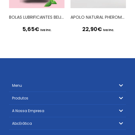
BOLAS LUBRIFICANTES BEIJÁVEIS BRAZILIAN BALLS SABOR A MENTA 2 x 4GR
APOLO NATURAL PHEROMONES PERFUME PARA HOMEM SECRET PLAY 50ML
5,65
€
22,90
€
Iva Inc.
Iva Inc.
Menu
Produtos
A Nossa Empresa
AbcErótica