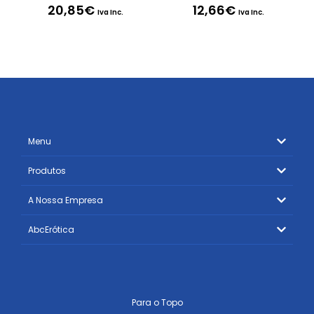
20,85
€
12,66
€
Iva Inc.
Iva Inc.
Menu
Produtos
A Nossa Empresa
AbcErótica
Para o Topo