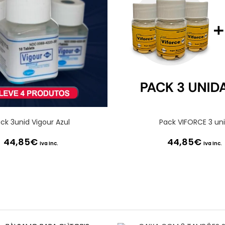
ck 3unid Vigour Azul
Pack VIFORCE 3 un
44,85
€
44,85
€
Iva Inc.
Iva Inc.