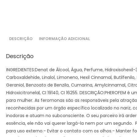
DESCRIÇÃO
INFORMAÇÃO ADICIONAL
Descrição
INGREDIENTES:Denat de Álcool, Água, Perfume, Hidroxisohexil
Carboxaldehide, Linalol, Limoneno, Hexil Cinnamal, Butilfenilo, 
Geraniol, Benzoato de Benzila, Cumarina, Amylcinnamal, Citral
Hidroxicitronelal, CI 19140, CI 16255. DESCRIÇÃO:PHEROFEM 
para mulher. As feromonas são as responsáveis pela atração
reconhecidas por um órgão específico localizado no nariz, co
inodoras e atuam no subconsciente. O seu parceiro irá arde
essência, ele não vai querer largá-la nem por um segundo
para uso externo.- Evitar o contato com os olhos.- Manter f