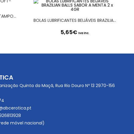
CAIXA COM 3 TAMPÕES SOFT-TAMPONS NORMAL
BOLAS LUBRIFICANTES BEIJÁVEIS BRAZILIAN BALLS SABOR A MENTA 2 x 4GR
5,65
€
Iva Inc.
TICA
anização Quinta da Maçã, Rua Rio Douro Nº 13 2970-156
74
@abcerotica.pt
926813928
ede móvel nacional)