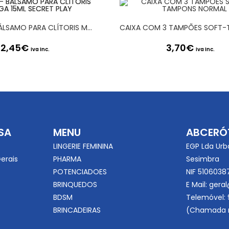
CLIT PWR – BÁLSAMO PARA CLÍTORIS MANGA 15ML SECRET PLAY
12,45
€
3,70
€
Iva Inc.
Iva Inc.
SA
MENU
ABCERÓ
LINGERIE FEMININA
EGP Lda Urb
erais
PHARMA
Sesimbra
POTENCIADOES
NIF 5106038
BRINQUEDOS
E Mail:
geral
BDSM
Telemóvel:
BRINCADEIRAS
(Chamada r