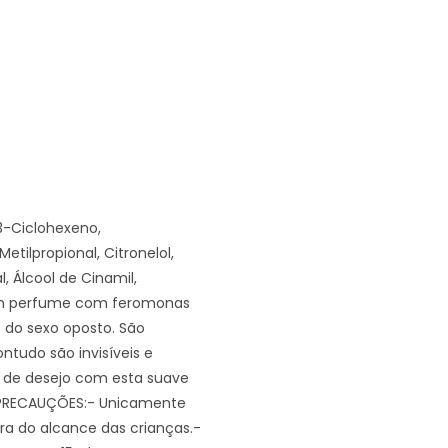
-3-Ciclohexeno,
Metilpropional, Citronelol,
, Álcool de Cinamil,
é um perfume com feromonas
 do sexo oposto. São
ntudo são invisíveis e
r de desejo com esta suave
. PRECAUÇÕES:- Unicamente
ora do alcance das crianças.-