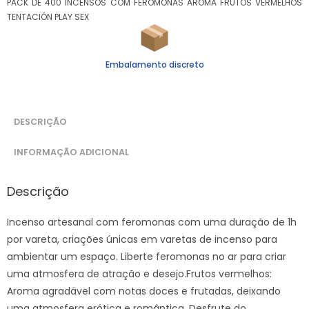
PACK DE 400 INCENSOS COM FEROMONAS AROMA FRUTOS VERMELHOS
TENTACIÓN PLAY SEX
Embalamento discreto
DESCRIÇÃO
INFORMAÇÃO ADICIONAL
Descrição
Incenso artesanal com feromonas com uma duração de 1h
por vareta, criações únicas em varetas de incenso para
ambientar um espaço. Liberte feromonas no ar para criar
uma atmosfera de atração e desejo.Frutos vermelhos:
Aroma agradável com notas doces e frutadas, deixando
uma atmosfera erótica e romântica. Desfrute do