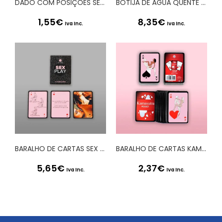
DADO COM POSIÇÕES SEXUAIS 20 MM SECRET PLAY
BOTIJA DE ÁGUA QUENTE HEARTWARMING
1,55
€
8,35
€
Iva Inc.
Iva Inc.
BARALHO DE CARTAS SEX PLAY SECRET PLAY PORTUGUÊS E FRANCÊS
BARALHO DE CARTAS KAMASUTRA SECRET PLAY
5,65
€
2,37
€
Iva Inc.
Iva Inc.