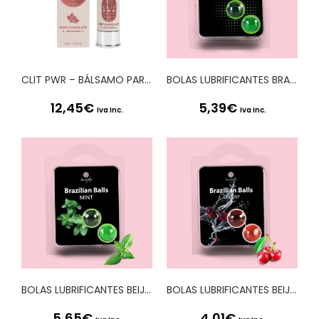
CLIT PWR – BÁLSAMO PARA CLÍTORIS COM MENTA E CHOCOLATE 15ML SECRET PLAY
BOLAS LUBRIFICANTES BRAZILIAN BALLS SHOCK EFEITO VIBRADOR 2 x 4GR
12,45
€
5,39
€
Iva Inc.
Iva Inc.
BOLAS LUBRIFICANTES BEIJÁVEIS BRAZILIAN BALLS SABOR A MENTA 2 x 4GR
BOLAS LUBRIFICANTES BEIJÁVEIS BRAZILIAN BALLS SABOR A CEREJA 2 x 4GR
5,65
€
4,01
€