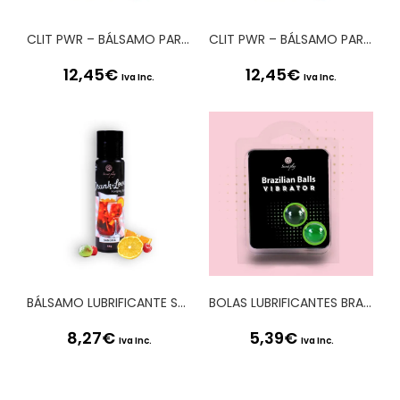
CLIT PWR – BÁLSAMO PARA CLÍTORIS MANGA 15ML SECRET PLAY
CLIT PWR – BÁLSAMO PARA CLÍTORIS COM MENTA E CHOCOLATE 15ML SECRET PLAY
12,45
€
12,45
€
Iva Inc.
Iva Inc.
BÁLSAMO LUBRIFICANTE SABOR SANGRIA DRUNK IN LOVE SECRET PLAY 60ML
BOLAS LUBRIFICANTES BRAZILIAN BALLS SHOCK EFEITO VIBRADOR 2 x 4GR
8,27
€
5,39
€
Iva Inc.
Iva Inc.