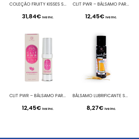
COLEÇÃO FRUITY KISSES SHUNGA
CLIT PWR – BÁLSAMO PARA O CLÍTORIS DE COCO 15ML SECRET PLAY
31,84
€
12,45
€
Iva Inc.
Iva Inc.
CLIT PWR – BÁLSAMO PARA CLÍTORIS DE MORANGO 15ML SECRET PLAY
BÁLSAMO LUBRIFICANTE SABOR CERVEJA DRUNK IN LOVE SECRET PLAY 60ML
12,45
€
8,27
€
Iva Inc.
Iva Inc.