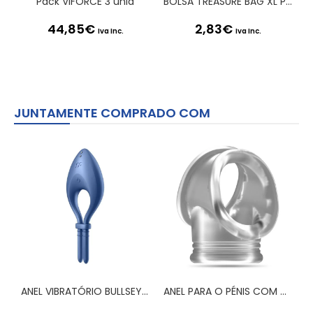
Pack VIFORCE 3 unid
BOLSA TREASURE BAG XL PRETA SATISFYER
44,85
€
2,83
€
Iva Inc.
Iva Inc.
JUNTAMENTE COMPRADO COM
ANEL VIBRATÓRIO BULLSEYE COM APP SATISFYER AZUL
ANEL PARA O PÉNIS COM ALÇA PARA TESTÍCULOS SONO Nº48 TRANSPARENTE