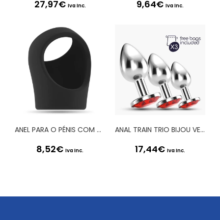
27,97
€
9,64
€
Iva Inc.
Iva Inc.
ANEL PARA O PÉNIS COM ALÇA PARA TESTÍCULOS SONO Nº45 PRETO
ANAL TRAIN TRIO BIJOU VERMELHO CRUSHIOUS COM BOLSAS INDIVIDUAIS GRÁTIS
8,52
€
17,44
€
Iva Inc.
Iva Inc.