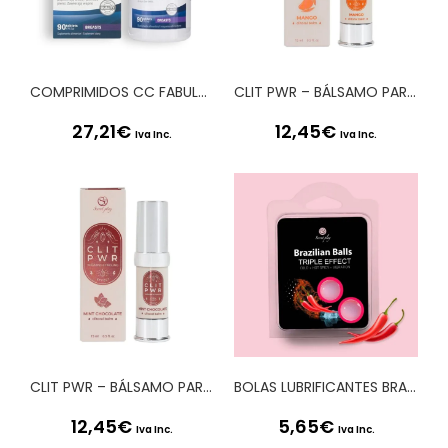
COMPRIMIDOS CC FABULOUS BREASTS TABLETS
CLIT PWR – BÁLSAMO PARA CLÍTORIS MANGA 15ML SECRET PLAY
27,21
€
12,45
€
Iva Inc.
Iva Inc.
CLIT PWR – BÁLSAMO PARA CLÍTORIS COM MENTA E CHOCOLATE 15ML SECRET PLAY
BOLAS LUBRIFICANTES BRAZILIAN BALLS EFEITO TRIPLO 2 X 4GR
12,45
€
5,65
€
Iva Inc.
Iva Inc.