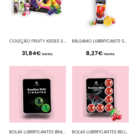
COLEÇÃO FRUITY KISSES SHUNGA
BÁLSAMO LUBRIFICANTE SABOR SANGRIA DRUNK IN LOVE SECRET PLAY 60ML
31,84
€
8,27
€
Iva Inc.
Iva Inc.
BOLAS LUBRIFICANTES BRAZILIAN BALLS SHOCK EFEITO VIBRADOR 2 x 4GR
BOLAS LUBRIFICANTES BEIJÁVEIS BRAZILIAN BALLS SABOR A CEREJA 6 x 4GR