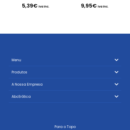
5,39
€
9,95
€
Iva Inc.
Iva Inc.
Menu
Produtos
A Nossa Empresa
AbcErótica
Para o Topo