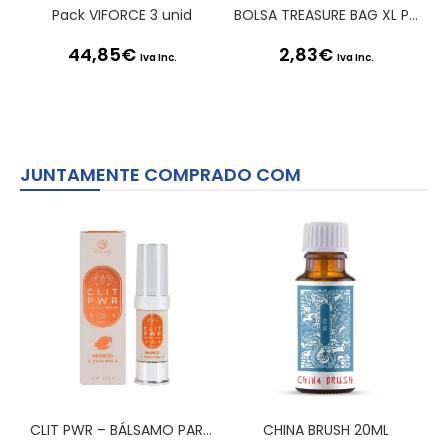
Pack VIFORCE 3 unid
BOLSA TREASURE BAG XL PRETA SATISFYER
44,85
€
2,83
€
Iva Inc.
Iva Inc.
JUNTAMENTE COMPRADO COM
CLIT PWR – BÁLSAMO PARA CLÍTORIS MANGA 15ML SECRET PLAY
CHINA BRUSH 20ML