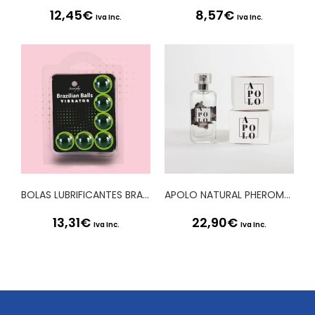
12,45
€
8,57
€
Iva Inc.
Iva Inc.
BOLAS LUBRIFICANTES BRAZILIAN BALLS SHOCK EFEITO VIBRADOR 6 x 4GR
APOLO NATURAL PHEROMONES PERFUME PARA HOMEM SECRET PLAY 50ML
13,31
€
22,90
€
Iva Inc.
Iva Inc.