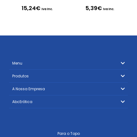
15,24
€
5,39
€
Iva Inc.
Iva Inc.
Menu
Produtos
A Nossa Empresa
AbcErótica
Para o Topo