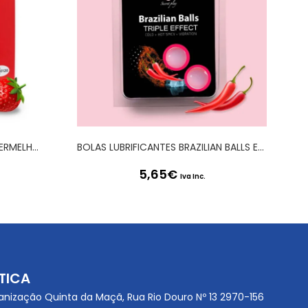
CAIXA DE 144 PRESERVATIVOS VERMELHOS MORANGO
BOLAS LUBRIFICANTES BRAZILIAN BALLS EFEITO TRIPLO 2 X 4GR
5,65
€
Iva Inc.
TICA
anização Quinta da Maçã, Rua Rio Douro Nº 13 2970-156