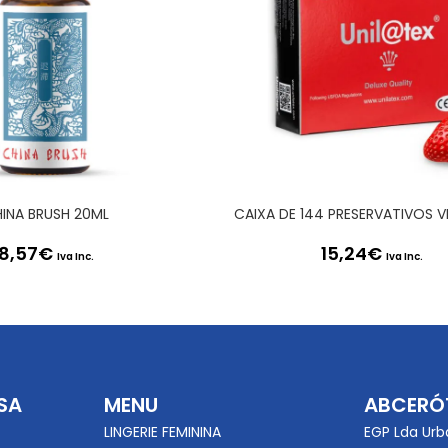
INA BRUSH 20ML
8,57
€
15,24
€
Iva Inc.
Iva Inc.
SA
MENU
ABCERÓ
LINGERIE FEMININA
EGP Lda Urb