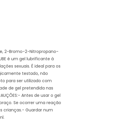
lose, 2-Bromo-2-Nitropropano-
BE é um gel lubrificante à
ções sexuais. É ideal para os
gicamente testado, não
pto para ser utilizado com
ade de gel pretendida nas
ECAUÇÕES:- Antes de usar o gel
braço. Se ocorrer uma reação
das crianças.- Guardar num
ml.