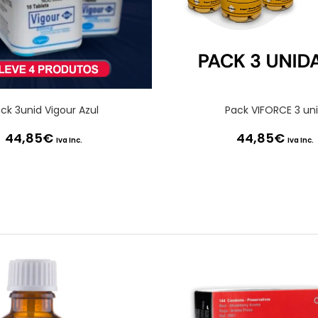
ck 3unid Vigour Azul
Pack VIFORCE 3 un
44,85
€
44,85
€
Iva Inc.
Iva Inc.