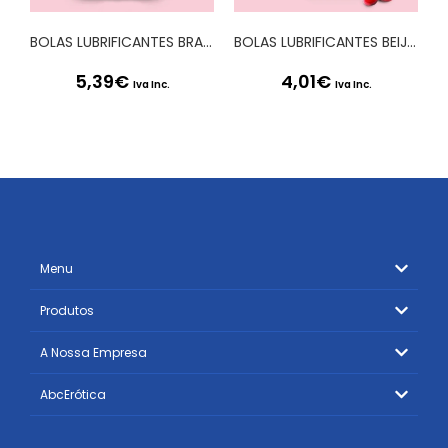
BOLAS LUBRIFICANTES BRAZILIAN BALLS SHOCK EFEITO VIBRADOR 2 x 4GR
BOLAS LUBRIFICANTES BEIJÁVEIS BRAZILIAN BALLS SABOR A CEREJA 2 x 4GR
5,39
€
4,01
€
Iva Inc.
Iva Inc.
Menu
Produtos
A Nossa Empresa
AbcErótica