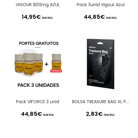
VIGOUR 800mg AZUL
Pack 3unid Vigour Azul
14,95
€
44,85
€
Iva Inc.
Iva Inc.
Pack VIFORCE 3 unid
BOLSA TREASURE BAG XL PRETA SATISFYER
44,85
€
2,83
€
Iva Inc.
Iva Inc.