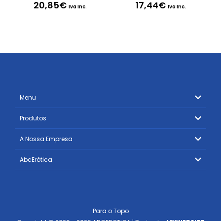
20,85
€
17,44
€
Iva Inc.
Iva Inc.
Menu
Produtos
A Nossa Empresa
AbcErótica
Para o Topo