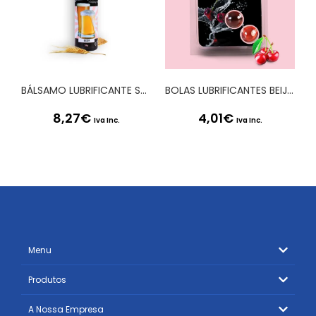
BÁLSAMO LUBRIFICANTE SABOR CERVEJA DRUNK IN LOVE SECRET PLAY 60ML
BOLAS LUBRIFICANTES BEIJÁVEIS BRAZILIAN BALLS SABOR A CEREJA 2 x 4GR
8,27
€
4,01
€
Iva Inc.
Iva Inc.
Menu
Produtos
A Nossa Empresa