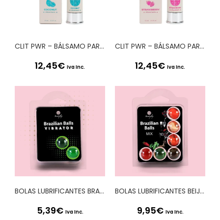
CLIT PWR – BÁLSAMO PARA O CLÍTORIS DE COCO 15ML SECRET PLAY
CLIT PWR – BÁLSAMO PARA CLÍTORIS DE MORANGO 15ML SECRET PLAY
12,45
€
12,45
€
Iva Inc.
Iva Inc.
BOLAS LUBRIFICANTES BRAZILIAN BALLS SHOCK EFEITO VIBRADOR 2 x 4GR
BOLAS LUBRIFICANTES BEIJÁVEIS BRAZILIAN BALLS MULTISABORES 6 x 4GR
5,39
€
9,95
€
Iva Inc.
Iva Inc.