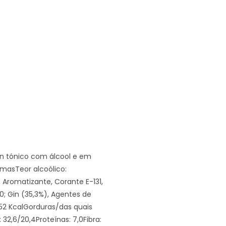
n tónico com álcool e em
amasTeor alcoólico:
, Aromatizante, Corante E-131,
0; Gin (35,3%), Agentes de
/252 KcalGorduras/das quais
32,6/20,4Proteínas: 7,0Fibra: