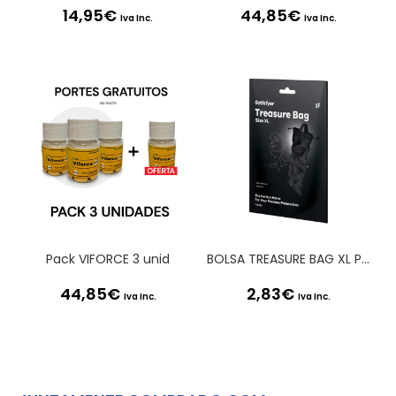
14,95
€
44,85
€
Iva Inc.
Iva Inc.
Pack VIFORCE 3 unid
BOLSA TREASURE BAG XL PRETA SATISFYER
44,85
€
2,83
€
Iva Inc.
Iva Inc.