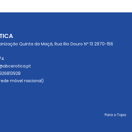
TICA
anização Quinta da Maçã, Rua Rio Douro Nº 13 2970-156
74
@abcerotica.pt
926813928
ede móvel nacional)
Para o Topo