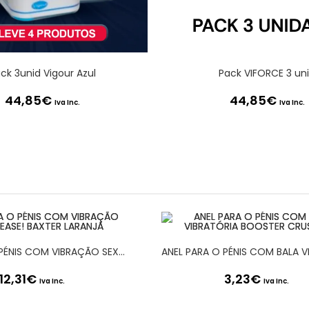
ck 3unid Vigour Azul
Pack VIFORCE 3 un
44,85
€
44,85
€
Iva Inc.
Iva Inc.
ANEL PARA O PÉNIS COM VIBRAÇÃO SEX PLEASE! BAXTER LARANJA
12,31
€
3,23
€
Iva Inc.
Iva Inc.