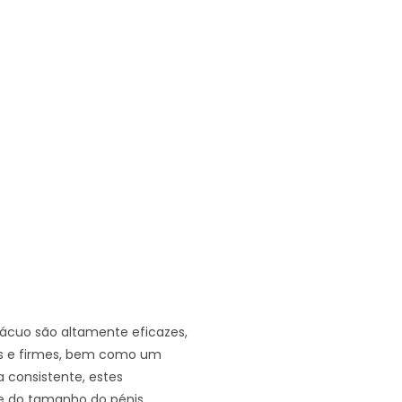
ácuo são altamente eficazes,
s e firmes, bem como um
 consistente, estes
e do tamanho do pénis.