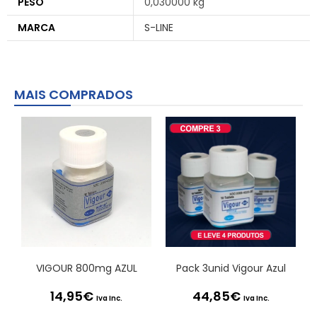
PESO
0,030000 kg
MARCA
S-LINE
MAIS COMPRADOS
VIGOUR 800mg AZUL
Pack 3unid Vigour Azul
14,95
€
44,85
€
Iva Inc.
Iva Inc.