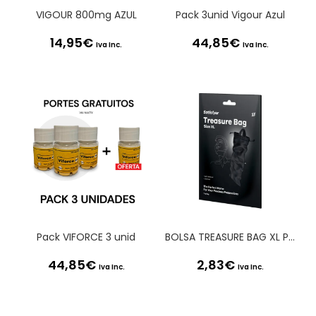
VIGOUR 800mg AZUL
Pack 3unid Vigour Azul
14,95
€
44,85
€
Iva Inc.
Iva Inc.
Pack VIFORCE 3 unid
BOLSA TREASURE BAG XL PRETA SATISFYER
44,85
€
2,83
€
Iva Inc.
Iva Inc.