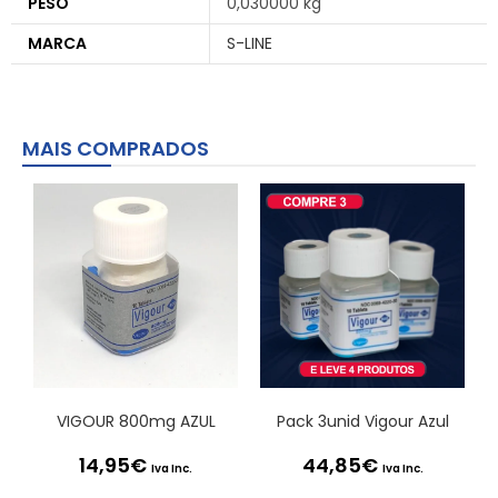
PESO
0,030000 kg
MARCA
S-LINE
MAIS COMPRADOS
VIGOUR 800mg AZUL
Pack 3unid Vigour Azul
14,95
€
44,85
€
Iva Inc.
Iva Inc.